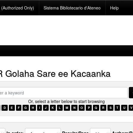
(Authorized Only)
Sistema Bibliotecario d'Ateneo
Help
 Golaha Sare ee Kacaanka
Or, select a letter below to start browsing
ord
D
E
F
G
H
I
J
K
L
M
N
O
P
Q
R
S
T
U
V
In order:
Results/Page
Authors/R