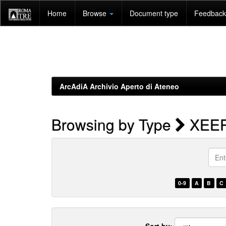
Skip
Home
Browse
Document type
Feedback 
navigation
ArcAdiA Archivio Aperto di Ateneo
Browsing by Type
XEER
Enter
a
keyw
0-9
A
B
C
Sort by: