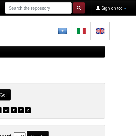
Sign on to:
W
X
Y
Z
ecord: