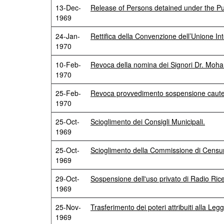
13-Dec-
Release of Persons detained under the Pu
1969
24-Jan-
Rettifica della Convenzione dell’Unione In
1970
10-Feb-
Revoca della nomina dei Signori Dr. Moh
1970
25-Feb-
Revoca provvedimento sospensione cautelar
1970
25-Oct-
Scioglimento dei Consigli Municipali.
1969
25-Oct-
Scioglimento della Commissione di Censu
1969
29-Oct-
Sospensione dell'uso privato di Radio Rice
1969
25-Nov-
Trasferimento dei poteri attribuiti alla Le
1969