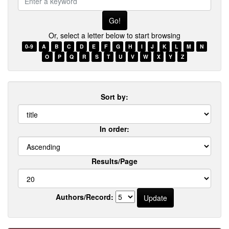
a
keyword
Or, select a letter below to start browsing
0-9
A
B
C
D
E
F
G
H
I
J
K
L
M
N
O
P
Q
R
S
T
U
V
W
X
Y
Z
Sort by:
In order:
Results/Page
Authors/Record: