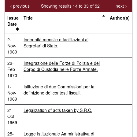
< previous
Showing results 14 to 33 of 52
next >
Issue
Title
Author(s)
Date
2-
Indennità mensile e facilitazioni ai
Nov-
Segretari di Stato.
1969
22-
Integrazione delle Forze di Polizia e del
Feb-
Corpo di Custodia nelle Forze Armate.
1970
1-
Istituzione di due Commissioni per la
Nov-
definizione dei contesti fiscali.
1969
21-
Legalization of acts taken by S.R.C.
Oct-
1969
25-
Legge Istituzionale Amministrativa di