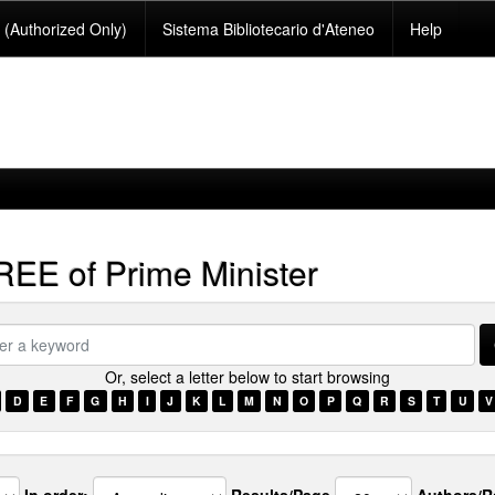
(Authorized Only)
Sistema Bibliotecario d'Ateneo
Help
E of Prime Minister
Or, select a letter below to start browsing
ord
D
E
F
G
H
I
J
K
L
M
N
O
P
Q
R
S
T
U
V
In order:
Results/Page
Authors/R