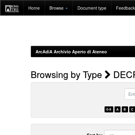
Skip
Home
Browse
Document type
Feedback 
navigation
ArcAdiA Archivio Aperto di Ateneo
Browsing by Type
DECRE
Enter
a
keyw
0-9
A
B
C
Sort by: