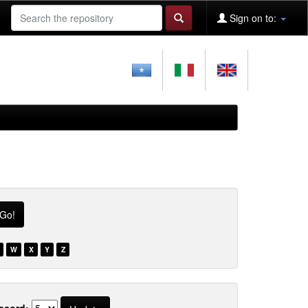
Sign on to:
W
X
Y
Z
ecord: