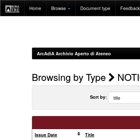
Skip
Home
Browse
Document type
Feedback 
navigation
ArcAdiA Archivio Aperto di Ateneo
Browsing by Type
NOTI
Sort by:
Issue Date
Title