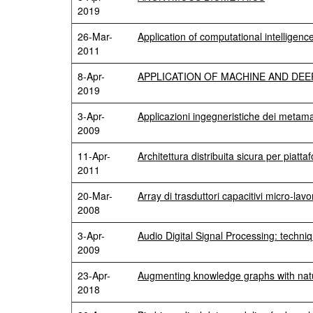
2019
26-Mar-
Application of computational intelligen
2011
8-Apr-
APPLICATION OF MACHINE AND DEE
2019
3-Apr-
Applicazioni ingegneristiche dei metama
2009
11-Apr-
Architettura distribuita sicura per piat
2011
20-Mar-
Array di trasduttori capacitivi micro-la
2008
3-Apr-
Audio Digital Signal Processing: techni
2009
23-Apr-
Augmenting knowledge graphs with nat
2018