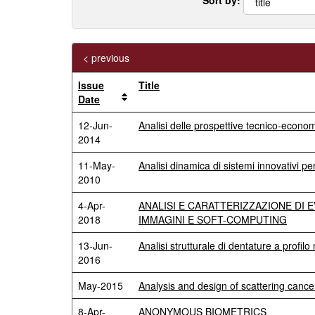
< previous
Issue
Title
Date
12-Jun-
Analisi delle prospettive tecnico-econom
2014
11-May-
Analisi dinamica di sistemi innovativi p
2010
4-Apr-
ANALISI E CARATTERIZZAZIONE DI 
2018
IMMAGINI E SOFT-COMPUTING
13-Jun-
Analisi strutturale di dentature a profil
2016
May-2015
Analysis and design of scattering cance
8-Apr-
ANONYMOUS BIOMETRICS