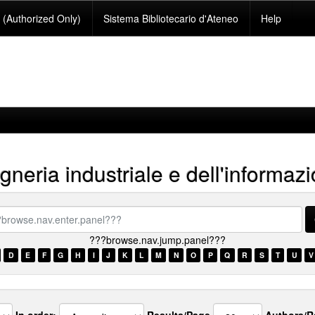
(Authorized Only)
Sistema Bibliotecario d'Ateneo
Help
neria industriale e dell'informaz
se.nav.enter.panel???
???browse.nav.jump.panel???
D
E
F
G
H
I
J
K
L
M
N
O
P
Q
R
S
T
U
V
In order:
Results/Page
Authors/R