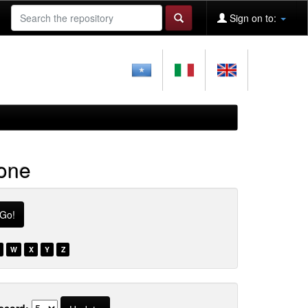
Sign on to:
ione
W
X
Y
Z
ecord: