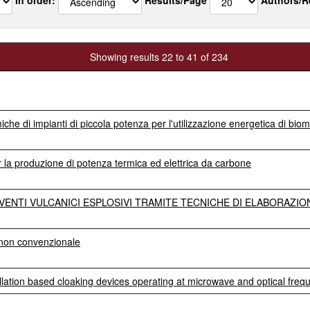
Showing results 22 to 41 of 234
iche di impianti di piccola potenza per l'utilizzazione energetica di bio
er la produzione di potenza termica ed elettrica da carbone
EVENTI VULCANICI ESPLOSIVI TRAMITE TECNICHE DI ELABORAZIO
o non convenzionale
llation based cloaking devices operating at microwave and optical freq