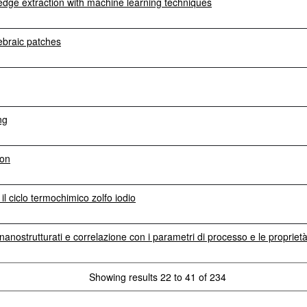
edge extraction with machine learning techniques
ebraic patches
ng
ion
il ciclo termochimico zolfo iodio
anostrutturati e correlazione con i parametri di processo e le propriet
Showing results 22 to 41 of 234