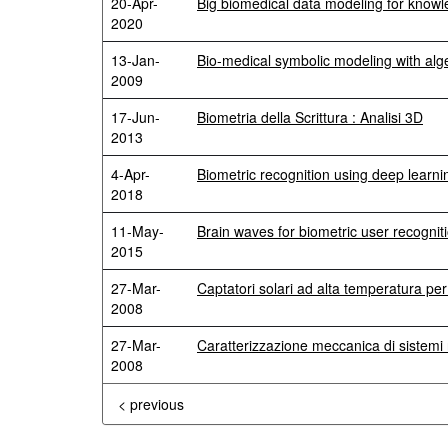
20-Apr-
Big biomedical data modeling for knowl
2020
13-Jan-
Bio-medical symbolic modeling with alg
2009
17-Jun-
Biometria della Scrittura : Analisi 3D
2013
4-Apr-
Biometric recognition using deep learni
2018
11-May-
Brain waves for biometric user recognit
2015
27-Mar-
Captatori solari ad alta temperatura per 
2008
27-Mar-
Caratterizzazione meccanica di sistemi n
2008
< previous