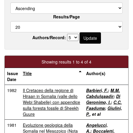
Results/Page
Authors/Record:
Showing results 1 to 4 of 4
Issue
Title
Author(s)
Date
1982
Il Cretaceo della regione di
Barbieri, F.
;
M.M.
Hiraan in Somalia (valle dello
Cabdulqaadir
;
Di
Webi Shabelle) con appendice
Geronimo, I.
;
C.C.
sulla foresta fossile di Sheekh
Faaduma
;
Giulini,
Guure
P.
, et al
1981
Evoluzione geologica della
Angelucci,
Somalia nel Mesozoico (Nota
A.
;
Boccaletti,