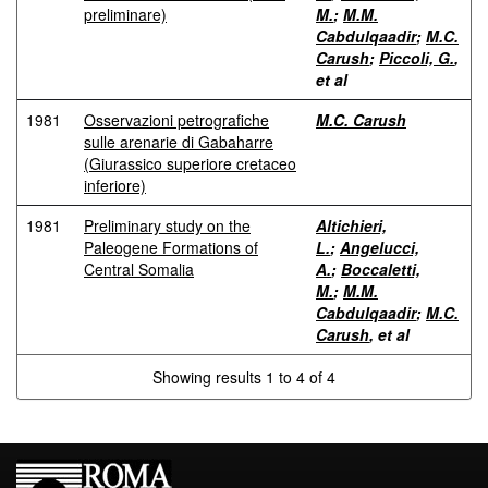
preliminare)
M.
;
M.M.
Cabdulqaadir
;
M.C.
Carush
;
Piccoli, G.
,
et al
1981
Osservazioni petrografiche
M.C. Carush
sulle arenarie di Gabaharre
(Giurassico superiore cretaceo
inferiore)
1981
Preliminary study on the
Altichieri,
Paleogene Formations of
L.
;
Angelucci,
Central Somalia
A.
;
Boccaletti,
M.
;
M.M.
Cabdulqaadir
;
M.C.
Carush
, et al
Showing results 1 to 4 of 4