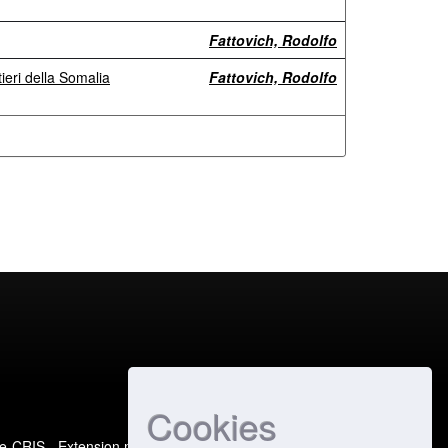
Fattovich, Rodolfo
ieri della Somalia
Fattovich, Rodolfo
Cookies
e-CRIS
- Extension maintained and optimized by