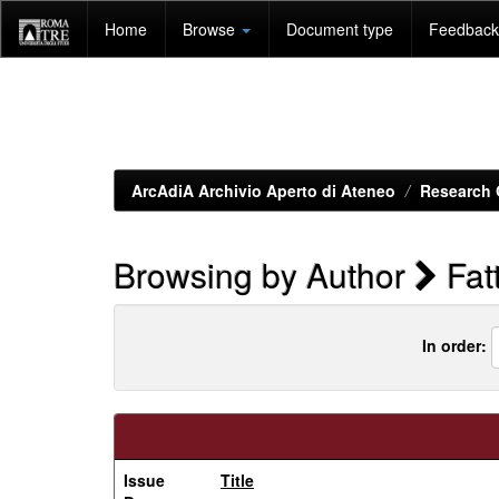
Skip
Home
Browse
Document type
Feedback 
navigation
ArcAdiA Archivio Aperto di Ateneo
Research 
Browsing by Author
Fat
In order:
Issue
Title