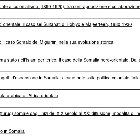
ronte al colonialismo (1890-1920): tra contrapposizione e collaborazion
rd-orientale: il caso sei Sultanati di Hobiyo e Majeerteen, 1880-1930
: il caso Somalo dei Migiurtini nella sua evoluzione storica
rma stato nell'Islam periferico: Il caso della Somalia nord-orientale. Da
getti d'espansione in Somalia: alcune note sulla politica coloniale italian
sola arabica e l'Africa orientale
te (turuq) somale dagli inizi del XIX secolo al XX: diffusione, modalità di
io in Somalia