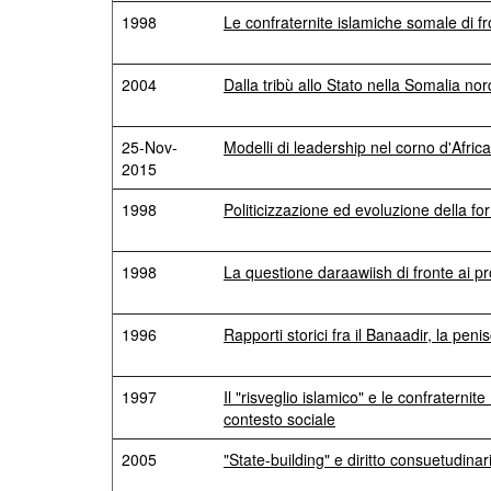
1998
Le confraternite islamiche somale di f
2004
Dalla tribù allo Stato nella Somalia no
25-Nov-
Modelli di leadership nel corno d'Africa
2015
1998
Politicizzazione ed evoluzione della fo
1998
La questione daraawiish di fronte ai pro
1996
Rapporti storici fra il Banaadir, la peni
1997
Il "risveglio islamico" e le confraterni
contesto sociale
2005
"State-building" e diritto consuetudinar