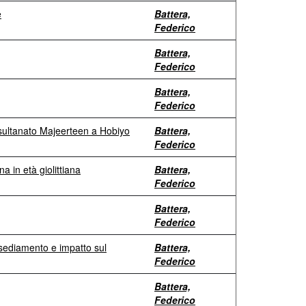
e
Battera,
Federico
Battera,
Federico
Battera,
Federico
l sultanato Majeerteen a Hobiyo
Battera,
Federico
a in età giolittiana
Battera,
Federico
Battera,
Federico
 insediamento e impatto sul
Battera,
Federico
Battera,
Federico