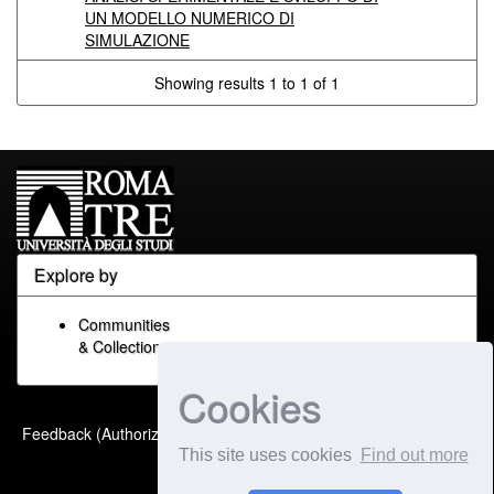
UN MODELLO NUMERICO DI
SIMULAZIONE
Showing results 1 to 1 of 1
Explore by
Communities
& Collections
Cookies
Built with
DSpace-CRIS
-
Feedback (Authorized Only)
Extension maintained and
This site uses cookies
Find out more
optimized by