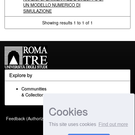
UN MODELLO NUMERICO DI
SIMULAZIONE
Showing results 1 to 1 of 1
Explore by
Communities
& Collections
Cookies
Built with
DSpace-CRIS
-
Feedback (Authorized Only)
Extension maintained and
This site uses cookies
Find out more
optimized by