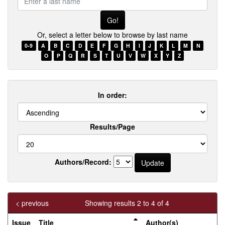
a
last
name
Or, select a letter below to browse by last name
0-9
A
B
C
D
E
F
G
H
I
J
K
L
M
N
O
P
Q
R
S
T
U
V
W
X
Y
Z
In order:
Results/Page
Authors/Record:
< previous
Showing results 2 to 4 of 4
Issue
Title
Author(s)