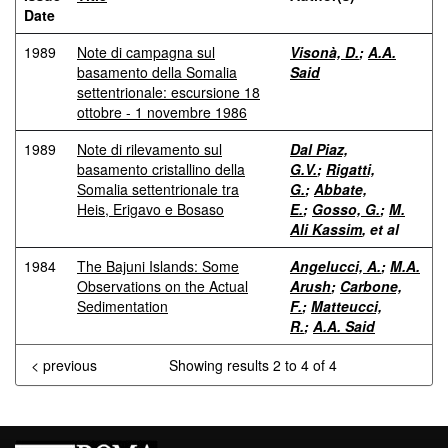
Date
1989
Note di campagna sul
Visonà, D.
;
A.A.
basamento della Somalia
Said
settentrionale: escursione 18
ottobre - 1 novembre 1986
1989
Note di rilevamento sul
Dal Piaz,
basamento cristallino della
G.V.
;
Rigatti,
Somalia settentrionale tra
G.
;
Abbate,
Heis, Erigavo e Bosaso
E.
;
Gosso, G.
;
M.
Ali Kassim
, et al
1984
The Bajuni Islands: Some
Angelucci, A.
;
M.A.
Observations on the Actual
Arush
;
Carbone,
Sedimentation
F.
;
Matteucci,
R.
;
A.A. Said
< previous
Showing results 2 to 4 of 4