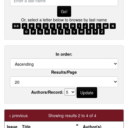
a
last
name
Or, select a letter below to browse by last name
0-9
A
B
C
D
E
F
G
H
I
J
K
L
M
N
O
P
Q
R
S
T
U
V
W
X
Y
Z
In order:
Results/Page
Authors/Record:
< previous
Showing results 2 to 4 of 4
Issue
Title
Author(s)