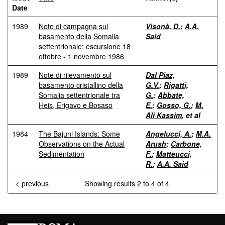
Date
1989
Note di campagna sul
Visonà, D.
;
A.A.
basamento della Somalia
Said
settentrionale: escursione 18
ottobre - 1 novembre 1986
1989
Note di rilevamento sul
Dal Piaz,
basamento cristallino della
G.V.
;
Rigatti,
Somalia settentrionale tra
G.
;
Abbate,
Heis, Erigavo e Bosaso
E.
;
Gosso, G.
;
M.
Ali Kassim
, et al
1984
The Bajuni Islands: Some
Angelucci, A.
;
M.A.
Observations on the Actual
Arush
;
Carbone,
Sedimentation
F.
;
Matteucci,
R.
;
A.A. Said
< previous
Showing results 2 to 4 of 4