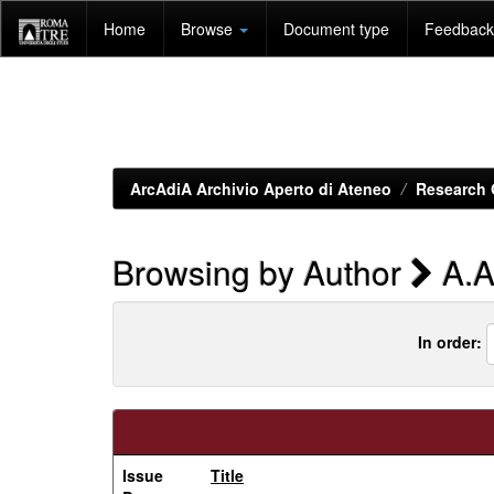
Skip
Home
Browse
Document type
Feedback 
navigation
ArcAdiA Archivio Aperto di Ateneo
Research 
Browsing by Author
A.A
In order:
Issue
Title