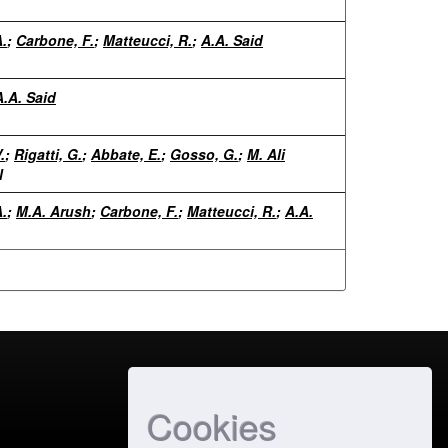
.
;
Carbone, F.
;
Matteucci, R.
;
A.A. Said
A.A. Said
.
;
Rigatti, G.
;
Abbate, E.
;
Gosso, G.
;
M. Ali
l
.
;
M.A. Arush
;
Carbone, F.
;
Matteucci, R.
;
A.A.
Cookies