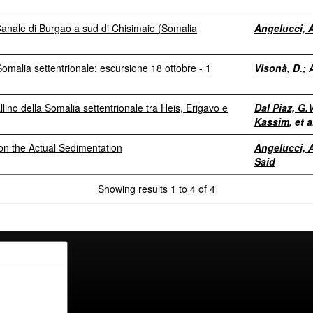
Canale di Burgao a sud di Chisimaio (Somalia
Angelucci, A
malia settentrionale: escursione 18 ottobre - 1
Visonà, D.
;
lino della Somalia settentrionale tra Heis, Erigavo e
Dal Piaz, G.V
Kassim
, et a
on the Actual Sedimentation
Angelucci, A
Said
Showing results 1 to 4 of 4