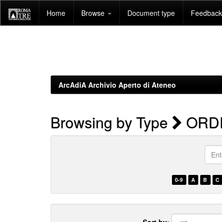
Skip
Home
Browse
Document type
Feedback 
navigation
ArcAdiA Archivio Aperto di Ateneo
Browsing by Type
ORD
Enter
a
keyw
0-9
A
B
C
Sort by: