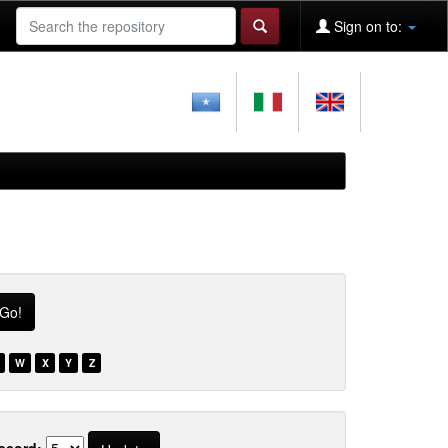
Sign on to:
W
X
Y
Z
ecord: