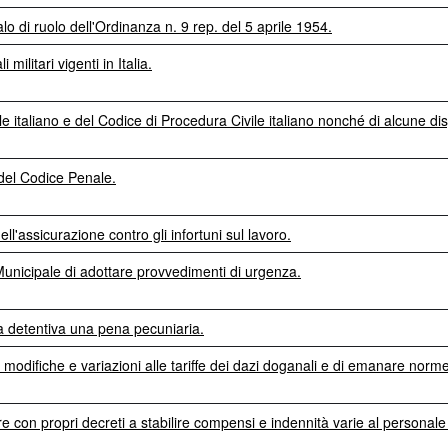
o di ruolo dell'Ordinanza n. 9 rep. del 5 aprile 1954.
militari vigenti in Italia.
e italiano e del Codice di Procedura Civile italiano nonché di alcune disp
s del Codice Penale.
ll'assicurazione contro gli infortuni sul lavoro.
unicipale di adottare provvedimenti di urgenza.
ena detentiva una pena pecuniaria.
 modifiche e variazioni alle tariffe dei dazi doganali e di emanare norme
 con propri decreti a stabilire compensi e indennità varie al personale i