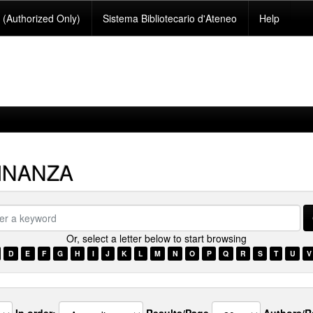
(Authorized Only)
Sistema Bibliotecario d'Ateneo
Help
INANZA
Or, select a letter below to start browsing
ord
D
E
F
G
H
I
J
K
L
M
N
O
P
Q
R
S
T
U
V
In order:
Results/Page
Authors/R