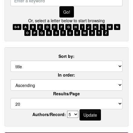
a
keyword
Or, select a letter below to start browsing
0-9
A
B
C
D
E
F
G
H
I
J
K
L
M
N
O
P
Q
R
S
T
U
V
W
X
Y
Z
Sort by:
In order:
Results/Page
Authors/Record: