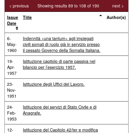
< previous
Showing results 89 to 108 of 190
next >
Issue
Title
Author(s)
Date
6-
Indennità «una tantum» agli impiegati
May-
civili somali di ruolo già in servizio presso
1960
il cessato Governo della Somalia Italiana.
19-
Istituzione capitolo di parte passiva nel
Apr-
bilancio per l’esercizio 1957.
1957
23-
Istituzione degli Uffici del Lavoro.
Nov-
1951
24-
Istituzione dei servizi di Stato Civile e di
Feb-
Anagrafe.
1953
12-
Istituzione del Capitolo 42/ter e modifica