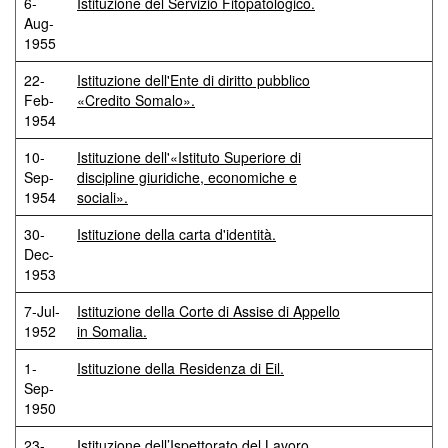
6-
Istituzione del Servizio Fitopatologico.
Aug-
1955
22-
Istituzione dell'Ente di diritto pubblico
Feb-
«Credito Somalo».
1954
10-
Istituzione dell'«Istituto Superiore di
Sep-
discipline giuridiche, economiche e
1954
sociali».
30-
Istituzione della carta d'identità.
Dec-
1953
7-Jul-
Istituzione della Corte di Assise di Appello
1952
in Somalia.
1-
Istituzione della Residenza di Eil.
Sep-
1950
23-
Istituzione dell’Ispettorato del Lavoro.