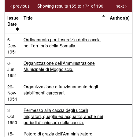
< previous
Showing results 155 to 174 of 190
next >
Issue
Title
Author(s)
Date
6-
Ordinamento per l’esercizio della caccia
Dec-
nel Territorio della Somalia.
1951
6-
Organizzazione dell'Amministrazione
Jun-
Municipale di Mogadiscio.
1951
26-
Organizzazione e funzionamento degli
Nov-
stabilimenti carcerari.
1954
3-
Permesso alla caccia degli uccelli
Oct-
migratori, quaglie ed acquatici, anche nei
1950
periodi di chiusura della caccia.
15-
Potere di grazia dell'Amministratore.