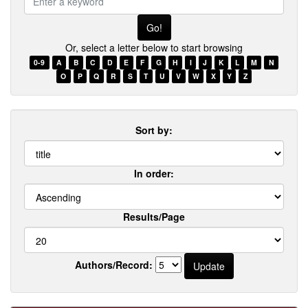
a
keyword
Or, select a letter below to start browsing
0-9
A
B
C
D
E
F
G
H
I
J
K
L
M
N
O
P
Q
R
S
T
U
V
W
X
Y
Z
Sort by:
In order:
Results/Page
Authors/Record: