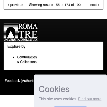
< previous
Showing results 155 to 174 of 190
next >
Explore by
Communities
& Collections
Built with
DSpace-CRIS
-
Feedback (Authorized Only)
Extension maintained and
Cookies
optimized by
This site uses cookies
Find out more