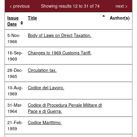
< previous
Showing results 12 to 31 of 74
next >
Issue
Title
Author(s)
Date
5-Nov-
Body of Laws on Direct Taxation.
1966
16-Sep-
Changes to 1969 Customs Tariff.
1969
28-Dec-
Circulation tax.
1965
10-Aug-
Codice del Lavoro.
1969
31-Mar-
Codice di Procedura Penale Militare di
1964
Pace e di Guerra.
21-Feb-
Codice Marittimo.
1959