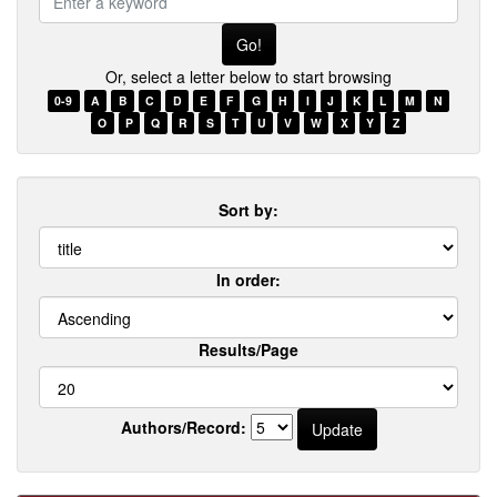
a
keyword
Or, select a letter below to start browsing
0-9
A
B
C
D
E
F
G
H
I
J
K
L
M
N
O
P
Q
R
S
T
U
V
W
X
Y
Z
Sort by:
In order:
Results/Page
Authors/Record: