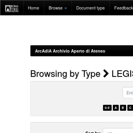
Skip
Home
Browse
Document type
Feedback 
navigation
ArcAdiA Archivio Aperto di Ateneo
Browsing by Type
LEGI
Enter
a
keyw
0-9
A
B
C
Sort by: