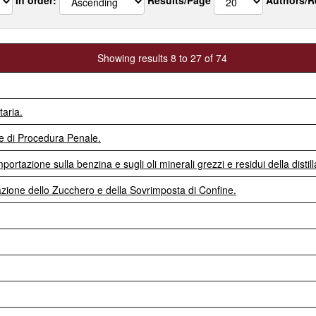
Showing results 8 to 27 of 74
aria.
e di Procedura Penale.
tazione sulla benzina e sugli oli minerali grezzi e residui della distill
zione dello Zucchero e della Sovrimposta di Confine.