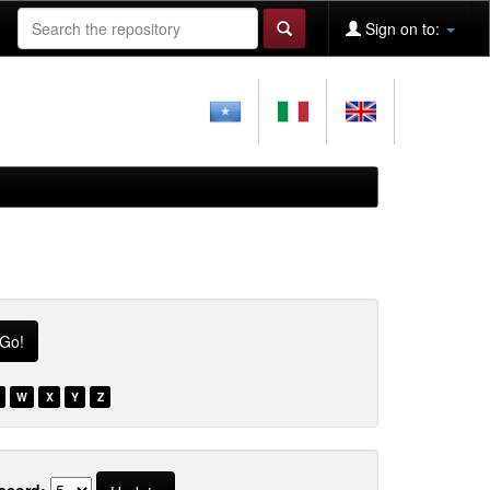
Sign on to:
W
X
Y
Z
ecord: