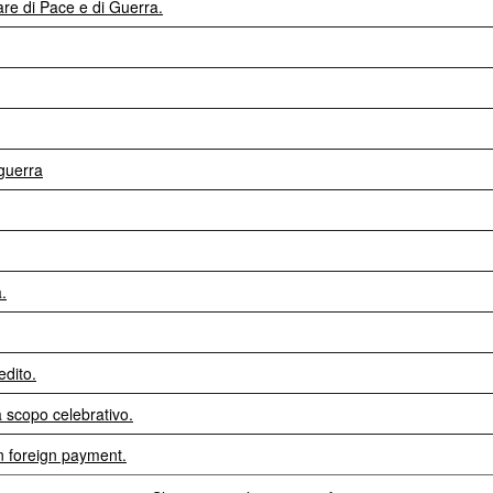
are di Pace e di Guerra.
 guerra
a.
edito.
 scopo celebrativo.
n foreign payment.