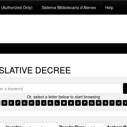
(Authorized Only)
Sistema Bibliotecario d'Ateneo
Help
SLATIVE DECREE
Or, select a letter below to start browsing
ord
D
E
F
G
H
I
J
K
L
M
N
O
P
Q
R
S
T
U
V
In order:
Results/Page
Authors/R