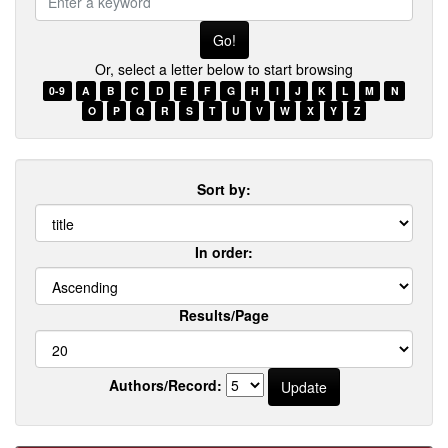
a
keyword
Or, select a letter below to start browsing
0-9
A
B
C
D
E
F
G
H
I
J
K
L
M
N
O
P
Q
R
S
T
U
V
W
X
Y
Z
Sort by:
In order:
Results/Page
Authors/Record: