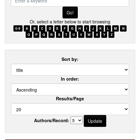
a
keyword
Or, select a letter below to start browsing
0-9
A
B
C
D
E
F
G
H
I
J
K
L
M
N
O
P
Q
R
S
T
U
V
W
X
Y
Z
Sort by:
In order:
Results/Page
Authors/Record: