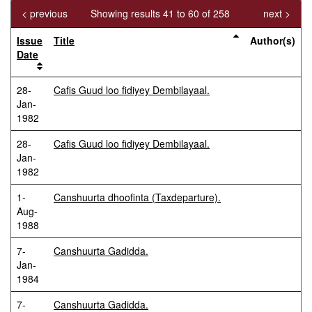
< previous
Showing results 41 to 60 of 258
next >
Issue
Title
Author(s)
Date
28-
Cafis Guud loo fidiyey Dembilayaal.
Jan-
1982
28-
Cafis Guud loo fidiyey Dembilayaal.
Jan-
1982
1-
Canshuurta dhoofinta (Taxdeparture).
Aug-
1988
7-
Canshuurta Gadidda.
Jan-
1984
7-
Canshuurta Gadidda.