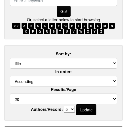
a
keyword
Or, select a letter below to start browsing
0-9
A
B
C
D
E
F
G
H
I
J
K
L
M
N
O
P
Q
R
S
T
U
V
W
X
Y
Z
Sort by:
In order:
Results/Page
Authors/Record: