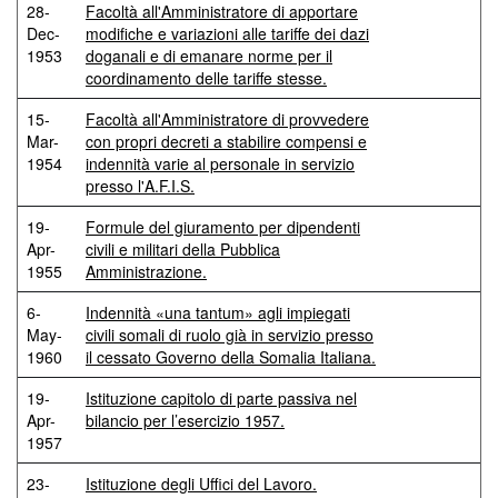
28-
Facoltà all'Amministratore di apportare
Dec-
modifiche e variazioni alle tariffe dei dazi
1953
doganali e di emanare norme per il
coordinamento delle tariffe stesse.
15-
Facoltà all'Amministratore di provvedere
Mar-
con propri decreti a stabilire compensi e
1954
indennità varie al personale in servizio
presso l'A.F.I.S.
19-
Formule del giuramento per dipendenti
Apr-
civili e militari della Pubblica
1955
Amministrazione.
6-
Indennità «una tantum» agli impiegati
May-
civili somali di ruolo già in servizio presso
1960
il cessato Governo della Somalia Italiana.
19-
Istituzione capitolo di parte passiva nel
Apr-
bilancio per l’esercizio 1957.
1957
23-
Istituzione degli Uffici del Lavoro.