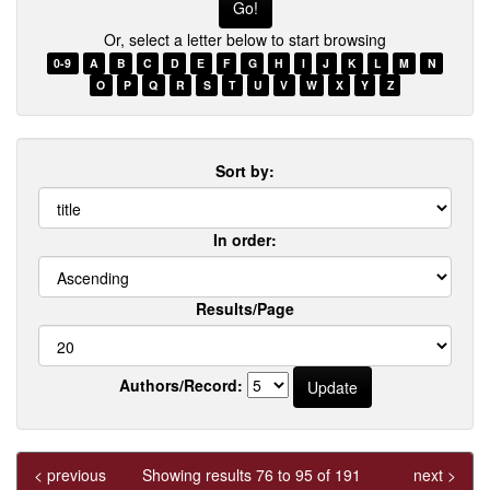
Or, select a letter below to start browsing
0-9
A
B
C
D
E
F
G
H
I
J
K
L
M
N
O
P
Q
R
S
T
U
V
W
X
Y
Z
Sort by:
In order:
Results/Page
Authors/Record:
< previous
Showing results 76 to 95 of 191
next >