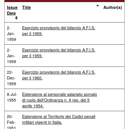
Issue
Title
Author(s)
Date
2-
Esercizio provvisorio del bilancio A.F.I.S.
Jan-
per il 1959.
1959
2-
Esercizio provvisorio del bilancio A.F.I.S.
Jan-
per il 1959.
1959
22-
Esercizio provvisorio del bilancio A.F.I.S.
Dec-
per il 1960.
1959
8-Jul-
Estensione al personale salariato somalo
1955
di ruolo dell'Ordinanza n. 9 rep. del 5
aprile 1954.
20-
Estensione al Territorio dei Codici penali
Feb-
militari vigenti in Italia.
1951