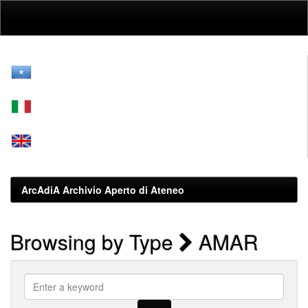
Skip
navigation
ArcAdiA Archivio Aperto di Ateneo
Browsing by Type
AMAR
Enter
a
keyword