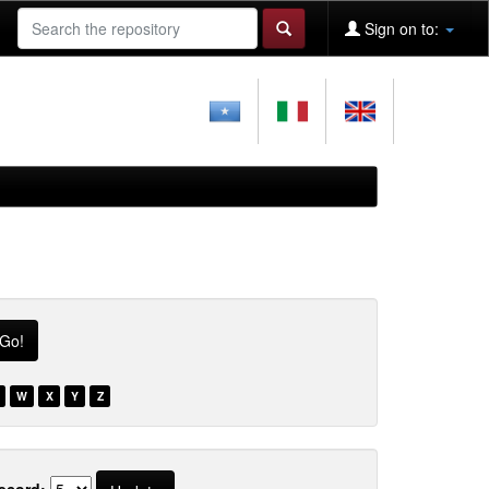
Sign on to:
W
X
Y
Z
ecord: