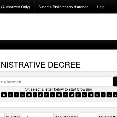
(Authorized Only)
Sistema Bibliotecario d'Ateneo
Help
NISTRATIVE DECREE
Or, select a letter below to start browsing
ord
D
E
F
G
H
I
J
K
L
M
N
O
P
Q
R
S
T
U
V
In order:
Results/Page
Authors/R