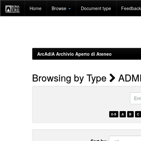
Skip
Home
Browse
Document type
Feedback 
navigation
ArcAdiA Archivio Aperto di Ateneo
Browsing by Type
ADMI
Enter
a
keyw
0-9
A
B
C
Sort by: