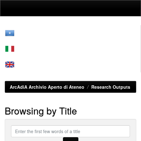
Skip
navigation
ArcAdiA Archivio Aperto di Ateneo
Research Outputs
Browsing by Title
Enter
the
first