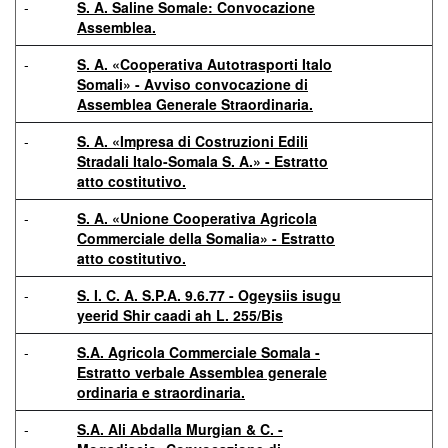
-
S. A. Saline Somale: Convocazione
Assemblea.
-
S. A. «Cooperativa Autotrasporti Italo
Somali» - Avviso convocazione di
Assemblea Generale Straordinaria.
-
S. A. «Impresa di Costruzioni Edili
Stradali Italo-Somala S. A.» - Estratto
atto costitutivo.
-
S. A. «Unione Cooperativa Agricola
Commerciale della Somalia» - Estratto
atto costitutivo.
-
S. I. C. A. S.P.A. 9.6.77 - Ogeysiis isugu
yeerid Shir caadi ah L. 255/Bis
-
S.A. Agricola Commerciale Somala -
Estratto verbale Assemblea generale
ordinaria e straordinaria.
-
S.A. Ali Abdalla Murgian & C. -