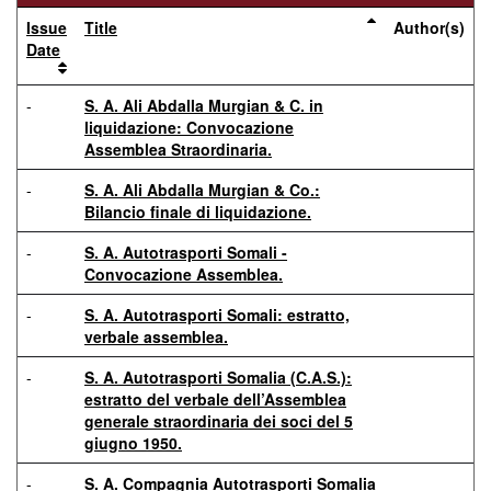
Issue
Title
Author(s)
Date
-
S. A. Ali Abdalla Murgian & C. in
liquidazione: Convocazione
Assemblea Straordinaria.
-
S. A. Ali Abdalla Murgian & Co.:
Bilancio finale di liquidazione.
-
S. A. Autotrasporti Somali -
Convocazione Assemblea.
-
S. A. Autotrasporti Somali: estratto,
verbale assemblea.
-
S. A. Autotrasporti Somalia (C.A.S.):
estratto del verbale dell’Assemblea
generale straordinaria dei soci del 5
giugno 1950.
-
S. A. Compagnia Autotrasporti Somalia