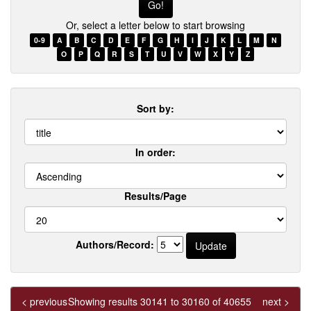
few
Or, select a letter below to start browsing
words
of
0-9
A
B
C
D
E
F
G
H
I
J
K
L
M
N
a
O
P
Q
R
S
T
U
V
W
X
Y
Z
title
Sort by:
In order:
Results/Page
Authors/Record:
< previous
Showing results 30141 to 30160 of 40655
next >