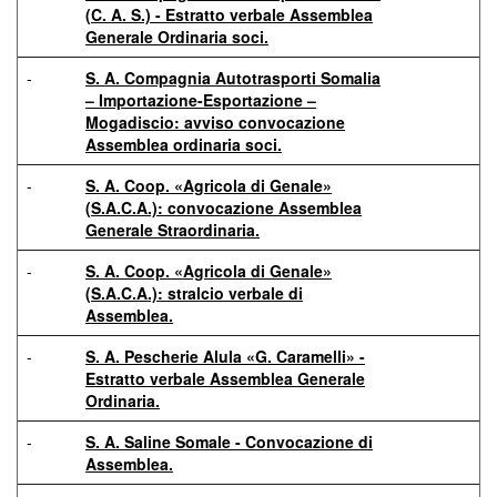
(C. A. S.) - Estratto verbale Assemblea
Generale Ordinaria soci.
-
S. A. Compagnia Autotrasporti Somalia
– Importazione-Esportazione –
Mogadiscio: avviso convocazione
Assemblea ordinaria soci.
-
S. A. Coop. «Agricola di Genale»
(S.A.C.A.): convocazione Assemblea
Generale Straordinaria.
-
S. A. Coop. «Agricola di Genale»
(S.A.C.A.): stralcio verbale di
Assemblea.
-
S. A. Pescherie Alula «G. Caramelli» -
Estratto verbale Assemblea Generale
Ordinaria.
-
S. A. Saline Somale - Convocazione di
Assemblea.