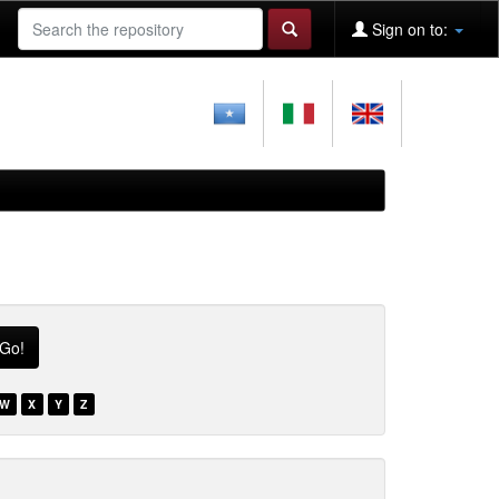
Sign on to:
W
X
Y
Z