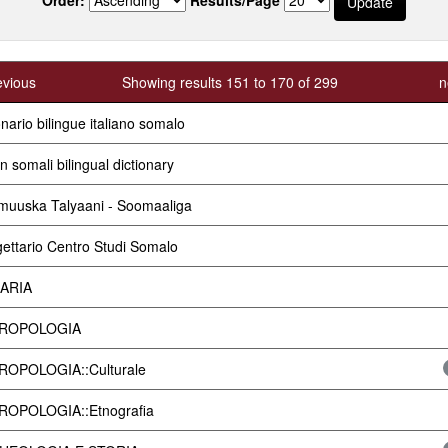
evious
Showing results 151 to 170 of 299
n
onario bilingue italiano somalo
an somali bilingual dictionary
uuska Talyaani - Soomaaliga
ettario Centro Studi Somalo
ARIA
ROPOLOGIA
ROPOLOGIA::Culturale
ROPOLOGIA::Etnografia