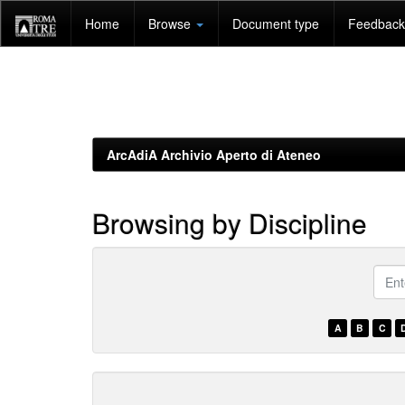
Skip
Home
Browse
Document type
Feedback 
navigation
ArcAdiA Archivio Aperto di Ateneo
Browsing by Discipline
???
brow
A
B
C