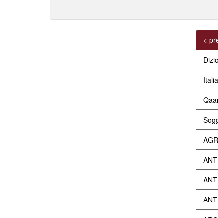
< pr
Dizi
Itali
Qaam
Sogg
AGR
ANT
ANT
ANT