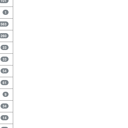
101
1
1563
260
33
33
54
61
9
34
14