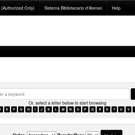
(Authorized Only)
Sistema Bibliotecario d'Ateneo
Help
se.type.item.subjectsomali???
Or, select a letter below to start browsing
D
E
F
G
H
I
J
K
L
M
N
O
P
Q
R
S
T
U
V
Order:
Results/Page