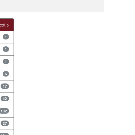
ext >
1
1
1
6
17
42
102
27