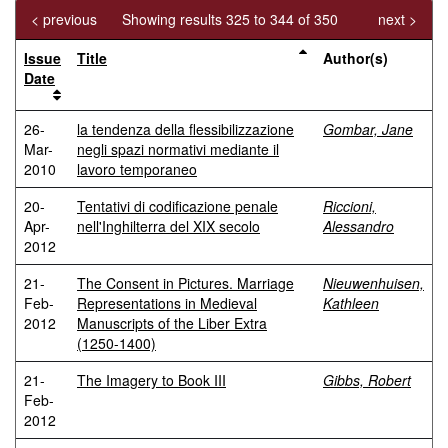
< previous
Showing results 325 to 344 of 350
next >
Issue
Title
Author(s)
Date
26-
la tendenza della flessibilizzazione
Gombar, Jane
Mar-
negli spazi normativi mediante il
2010
lavoro temporaneo
20-
Tentativi di codificazione penale
Riccioni,
Apr-
nell'Inghilterra del XIX secolo
Alessandro
2012
21-
The Consent in Pictures. Marriage
Nieuwenhuisen,
Feb-
Representations in Medieval
Kathleen
2012
Manuscripts of the Liber Extra
(1250-1400)
21-
The Imagery to Book III
Gibbs, Robert
Feb-
2012