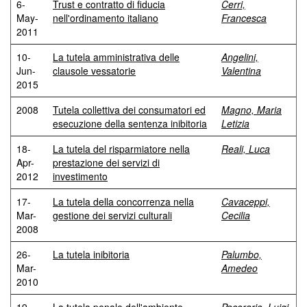
6-
Trust e contratto di fiducia
Cerri,
May-
nell'ordinamento italiano
Francesca
2011
10-
La tutela amministrativa delle
Angelini,
Jun-
clausole vessatorie
Valentina
2015
2008
Tutela collettiva dei consumatori ed
Magno, Maria
esecuzione della sentenza inibitoria
Letizia
18-
La tutela del risparmiatore nella
Reali, Luca
Apr-
prestazione dei servizi di
2012
investimento
17-
La tutela della concorrenza nella
Cavaceppi,
Mar-
gestione dei servizi culturali
Cecilia
2008
26-
La tutela inibitoria
Palumbo,
Mar-
Amedeo
2010