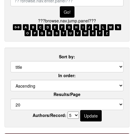
browse.nav.enter.panel???
???browse.nav.jump.panel???
0-9
A
B
C
D
E
F
G
H
I
J
K
L
M
N
O
P
Q
R
S
T
U
V
W
X
Y
Z
Sort by:
In order:
Results/Page
Authors/Record: