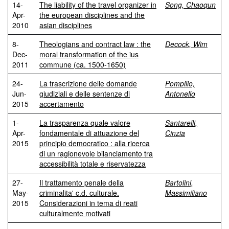
14-
The liability of the travel organizer in
Song, Chaoqun
Apr-
the european disciplines and the
2010
asian disciplines
8-
Theologians and contract law : the
Decock, Wim
Dec-
moral transformation of the ius
2011
commune (ca. 1500-1650)
24-
La trascrizione delle domande
Pompilio,
Jun-
giudiziali e delle sentenze di
Antonello
2015
accertamento
1-
La trasparenza quale valore
Santarelli,
Apr-
fondamentale di attuazione del
Cinzia
2015
principio democratico : alla ricerca
di un ragionevole bilanciamento tra
accessibilità totale e riservatezza
27-
Il trattamento penale della
Bartolini,
May-
criminalita' c.d. culturale.
Massimiliano
2015
Considerazioni in tema di reati
culturalmente motivati