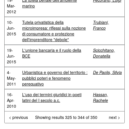
19-
La tutela penale dell'ambiente
Pecorario, Luigi
Mar-
marino
2012
10-
Tutela privatistica della
Trubiani,
Jun-
microimpresa: riflessi sulla nozione
Franco
2015
di consumatore e protezione
dell'imprenditore "debole"
19-
L'unione bancaria e il ruolo della
Scicchitano,
Jun-
BCE
Donatella
2015
4-
Urbanistica e governo del territorio :
De Paolis, Silvia
May-
pubblici poteri e fenomeno
2011
perequativo
16-
L'uso dei termini giuridici in poeti
Hassan,
Apr-
latini del I secolo a.c.
Rachele
2010
< previous
Showing results 325 to 344 of 350
next >