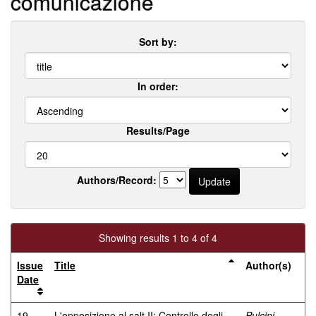
comunicazione
Sort by:
In order:
Results/Page
Authors/Record:
Showing results 1 to 4 of 4
Issue
Title
Author(s)
Date
19-
L'opposizione al salt II: Controllo degli
Pulcini,