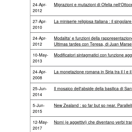
24-Apr-
Migrazioni e mutazioni di Ofelia nell'Otto
2012
27-Apr-
La miniserie religiosa italiana : il singola
2010
24-Apr-
Modalita' e funzioni della rappresentazione
2012
Ultimas tardes con Teresa, di Juan Marse
10-May-
Modificatori sintagmatici con funzione agg
2013
24-Apr-
La monetazione romana in Siria tra il I e il
2008
25-Jun-
Il mosaico dell'abside della basilica di San
2014
5-Jun-
New Zealand : so far but so near. Paralle
2015
12-May-
Nomi (e aggettivi) che diventano verbi tra
2017