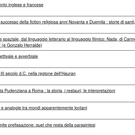
cento inglese e francese
re successo della fiction religiosa anni Novanta e Duemila : storie di santi
 spaziale, dal linguaggio letterario al linguaggio filmico: Nada, di Car
' (e Gonzalo Herralde)
ettivale e avverbiale
 III secolo d.C. nella regione dell'Hauran
ta Pudenziana a Roma : la storia, i restauri, le interpretazioni
li e analogie tra mondi apparentemente lontani
mite prefissazione: quel che resta della parasintesi