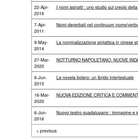
22-Apr-
I nomi astratti : uno studio sul creolo del
2016
7-Apr-
Nomi deverbali nel continuum nome/verbo :
2011
9-May-
La nominalizzazione sintattica in cinese s
2014
27-Mar-
NOTTURNO NAPOLETANO: NUOVE INDAG
2020
6-Jun-
La novela bolero: un ibrido intertestuale
2015
16-Mar-
NUOVA EDIZIONE CRITICA E COMMENTO
2020
6-Jun-
Nuovo teatro guadalupano : immagine e im
2016
< previous