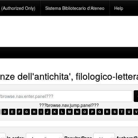
(Authorized Only)
Sistema Bibliotecario d'Ateneo
Help
ze dell'antichita', filologico-letter
se.nav.enter.panel???
???browse.nav.jump.panel???
D
E
F
G
H
I
J
K
L
M
N
O
P
Q
R
S
T
U
V
In order:
Results/Page
Authors/R