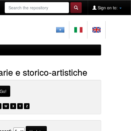
Sign on to:
arie e storico-artistiche
W
X
Y
Z
ecord: