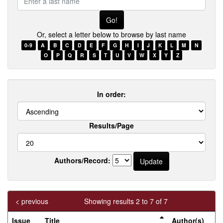
a
last
name
Or, select a letter below to browse by last name
0-9
A
B
C
D
E
F
G
H
I
J
K
L
M
N
O
P
Q
R
S
T
U
V
W
X
Y
Z
In order:
Results/Page
Authors/Record:
< previous
Showing results 2 to 7 of 7
Issue
Title
Author(s)